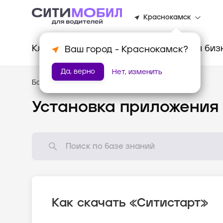
Краснокамск
Клиентам
Водителям
Для биз
Ваш город -
Краснокамск
?
Да, верно
Нет, изменить
База знаний
/
Популярные вопросы
Установка приложения
Как скачать «Ситистарт»