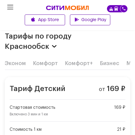
App Store
Google Play
Главная
Тарифы по городу
Краснообск
Эконом
Комфорт
Комфорт+
Бизнес
Ми
Тариф
Детский
169
₽
от
Стартовая стоимость
169 ₽
Включено
3 мин
и
1 км
Стоимость 1 км
21 ₽