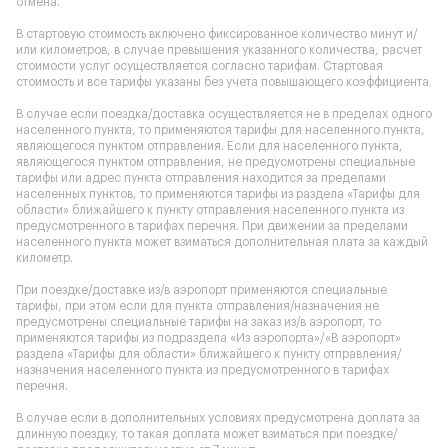
отмена.
В стартовую стоимость включено фиксированное количество минут и/
или километров, в случае превышения указанного количества, расчет
стоимости услуг осуществляется согласно тарифам. Стартовая
стоимость и все тарифы указаны без учета повышающего коэффициента.
В случае если поездка/доставка осуществляется не в пределах одного
населенного пункта, то применяются тарифы для населенного пункта,
являющегося пунктом отправления. Если для населенного пункта,
являющегося пунктом отправления, не предусмотрены специальные
тарифы или адрес пункта отправления находится за пределами
населенных пунктов, то применяются тарифы из раздела «Тарифы для
области» ближайшего к пункту отправления населенного пункта из
предусмотренного в тарифах перечня. При движении за пределами
населенного пункта может взиматься дополнительная плата за каждый
километр.
При поездке/доставке из/в аэропорт применяются специальные
тарифы, при этом если для пункта отправления/назначения не
предусмотрены специальные тарифы на заказ из/в аэропорт, то
применяются тарифы из подраздела «Из аэропорта»/«В аэропорт»
раздела «Тарифы для области» ближайшего к пункту отправления/
назначения населенного пункта из предусмотренного в тарифах
перечня.
В случае если в дополнительных условиях предусмотрена доплата за
длинную поездку, то такая доплата может взиматься при поездке/