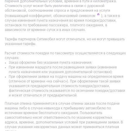
перечня дополнительных условий, времени в пути и километража.
Стоимость услуг может быть увеличена в связи с дорожной
обстановкой, соотношением спроса и предложения на услуги
(повышающий коэффициент, обозначаемый символом
), а также в
случае изменения пункта назначения во время поездки/доставки,
остановок по требованию пассажира, платного ожидания, в
зависимости от времени суток и в иных случаях.
Тарифы партнеров Ситимобил могут отличаться, но не могут превышать
указанные тарифы.
Расчет стоимости поездки по таксометру осуществляется в следующих
случаях:
Заказ оформлен без указания пункта назначения;
При изменении маршрута после размещения заявки (изменение
пункта назначения или указания дополнительной остановки);
При оформлении заявки на подачу машины на определенное время
(отличное от времени «на сейчас»). При оформлении такой заявки
указывается предварительная стоимость поездки/доставки,
фактическая стоимость указывается по окончании поездки/доставки
и может отличаться от предварительной.
Платная отмена применяется в случае отмены заказа после подачи
машины либо в случае невыхода к прибывшему автомобилю по
истечении времени бесплатного ожидания. Пользователь
самостоятельно несет ответственность по указанию корректных
адреса, времени, дополнительных условий при размещении заявки. В
случае указания некорректных данных может применяться платная