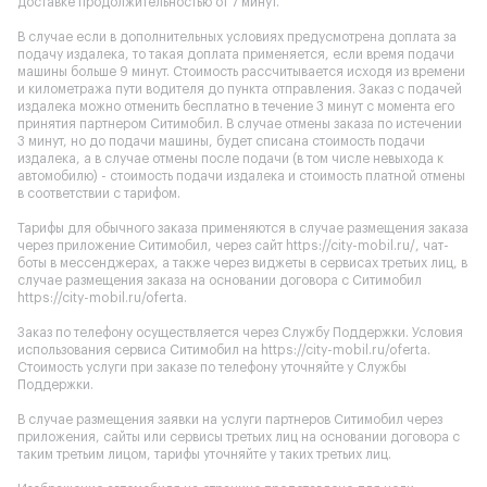
доставке продолжительностью от 7 минут.
В случае если в дополнительных условиях предусмотрена доплата за
подачу издалека, то такая доплата применяется, если время подачи
машины больше 9 минут. Стоимость рассчитывается исходя из времени
и километража пути водителя до пункта отправления. Заказ с подачей
издалека можно отменить бесплатно в течение 3 минут с момента его
принятия партнером Ситимобил. В случае отмены заказа по истечении
3 минут, но до подачи машины, будет списана стоимость подачи
издалека, а в случае отмены после подачи (в том числе невыхода к
автомобилю) - стоимость подачи издалека и стоимость платной отмены
в соответствии с тарифом.
Тарифы для обычного заказа применяются в случае размещения заказа
через приложение Ситимобил, через сайт
https://city-mobil.ru/
, чат-
боты в мессенджерах, а также через виджеты в сервисах третьих лиц, в
случае размещения заказа на основании договора с Ситимобил
https://city-mobil.ru/oferta
.
Заказ по телефону осуществляется через Службу Поддержки. Условия
использования сервиса Ситимобил на
https://city-mobil.ru/oferta
.
Стоимость услуги при заказе по телефону уточняйте у Службы
Поддержки.
В случае размещения заявки на услуги партнеров Ситимобил через
приложения, сайты или сервисы третьих лиц на основании договора с
таким третьим лицом, тарифы уточняйте у таких третьих лиц.