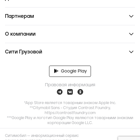
Партнерам
О компании
Сити Грузовой
Google Play
Правовая информация
*App Store является товарным знаком Apple Inc.
**Citymobil Sans - Студия Contrast Foundry,
https://contrastfoundry.com
***Google Play и логотип Google Play являются товарными знаками
корпорации Google LLC.
Ситимобил — информационный сервис