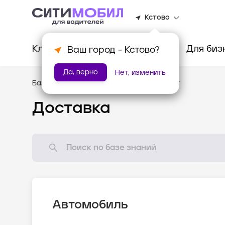
Кстово
Клиентам
Водителям
Для биз
Ваш город -
Кстово
?
Да, верно
Нет, изменить
База знаний
/
Стандарты оказания услуг
Доставка
Автомобиль