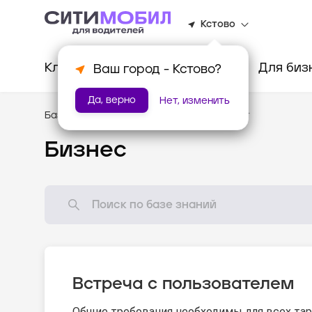
Кстово
Клиентам
Водителям
Для биз
Ваш город -
Кстово
?
Да, верно
Нет, изменить
База знаний
/
Стандарты оказания услуг
Бизнес
Встреча с пользователем
Общие требования необходимы для всех тар