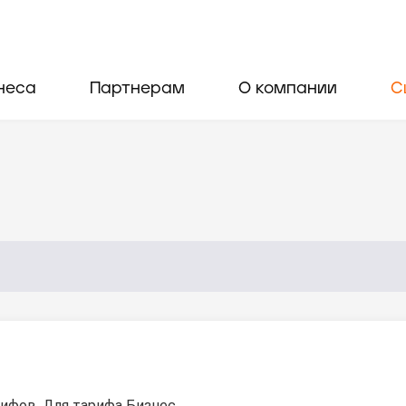
неса
Партнерам
О компании
С
ифов. Для тарифа Бизнес