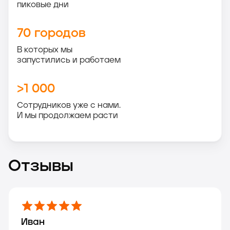
пиковые дни
70 городов
В которых мы
запустились и работаем
>1 000
Сотрудников уже с нами.
И мы продолжаем расти
Отзывы
Иван
Мария
Сергей
Ольга
Максим
Анна
Михаил
Екатерина