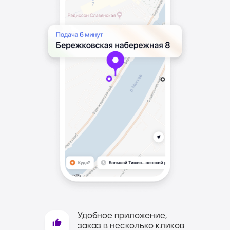
Закажите доставку
Удобное приложение,
ваших посылок
заказ в несколько кликов