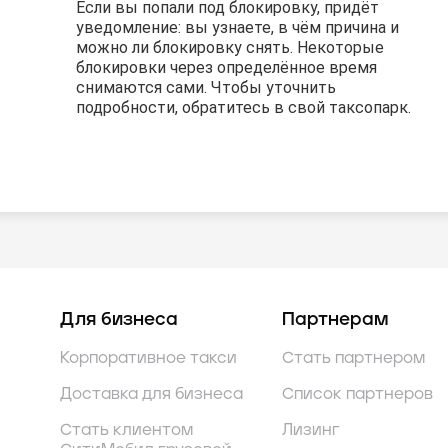
Если вы попали под блокировку, придёт
Если вы попали под блокировку, придёт
Если вы попали под блокировку, придёт
уведомление: вы узнаете, в чём причина и
уведомление: вы узнаете, в чём причина и
уведомление: вы узнаете, в чём причина и
можно ли блокировку снять. Некоторые
можно ли блокировку снять. Некоторые
можно ли блокировку снять. Некоторые
блокировки через определённое время
блокировки через определённое время
блокировки через определённое время
снимаются сами. Чтобы уточнить
снимаются сами. Чтобы уточнить
снимаются сами. Чтобы уточнить
подробности, обратитесь в свой таксопарк.
подробности, обратитесь в свой таксопарк.
подробности, обратитесь в свой таксопарк.
Для бизнеса
Партнерам
Корпоративное такси
Стать партнером
Доставка для бизнеса
Список партнеров
Стать клиентом
Лизинг