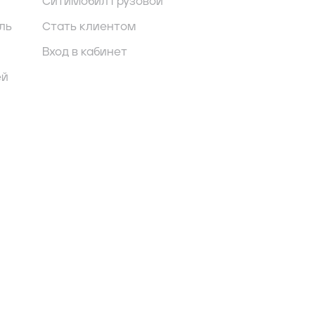
СитиМобил грузовой
ль
Стать клиентом
Вход в кабинет
ей