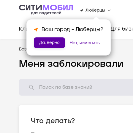
Люберцы
Клиентам
Водителям
Для биз
Ваш город -
Люберцы
?
Да, верно
Нет, изменить
База знаний
/
Популярные вопросы
Меня заблокировали
Что делать?