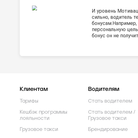
И уровень Мотива
сильно, водитель т
бонусам.
Например,
персональную цель
бонус он не получит
Клиентам
Водителям
Тарифы
Стать водителем
Кешбэк программы
Стать водителем /
лояльности
Грузовое такси
Грузовое такси
Брендирование