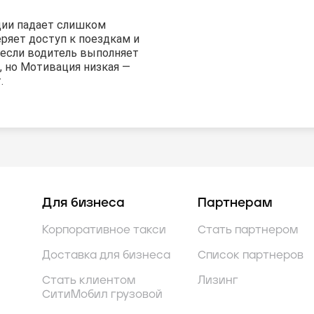
ции падает слишком
еряет доступ к поездкам и
 если водитель выполняет
, но Мотивация низкая —
.
Для бизнеса
Партнерам
Корпоративное такси
Стать партнером
Доставка для бизнеса
Список партнеров
Стать клиентом
Лизинг
СитиМобил грузовой