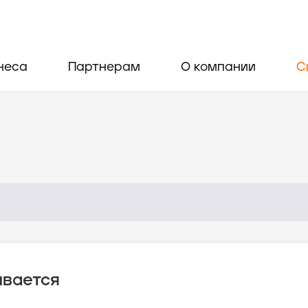
неса
Партнерам
О компании
С
ывается