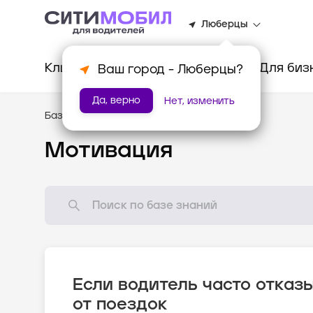
Люберцы
Клиентам
Водителям
Для биз
Ваш город -
Люберцы
?
Да, верно
Нет, изменить
База знаний
/
Как всё устроено?
Мотивация
Если водитель часто отказ
от поездок