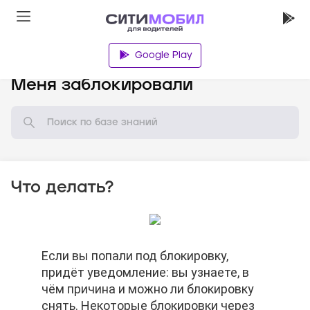
Google Play
База знаний
Меня заблокировали
Что делать?
Если вы попали под блокировку,
Если вы попали под блокировку,
Если вы попали под блокировку,
придёт уведомление: вы узнаете, в
придёт уведомление: вы узнаете, в
придёт уведомление: вы узнаете, в
чём причина и можно ли блокировку
чём причина и можно ли блокировку
чём причина и можно ли блокировку
снять. Некоторые блокировки через
снять. Некоторые блокировки через
снять. Некоторые блокировки через