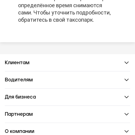
определённое время снимаются
определённое время снимаются
определённое время снимаются
сами. Чтобы уточнить подробности,
сами. Чтобы уточнить подробности,
сами. Чтобы уточнить подробности,
обратитесь в свой таксопарк.
обратитесь в свой таксопарк.
обратитесь в свой таксопарк.
Клиентам
Водителям
Для бизнеса
Партнерам
О компании