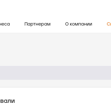
неса
Партнерам
О компании
С
овали