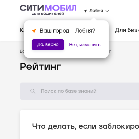
Лобня
Клиентам
Водителям
Для биз
Ваш город -
Лобня
?
Да, верно
Нет, изменить
База знаний
/
Стандарты оказания услуг
Рейтинг
Что делать, если заблокир