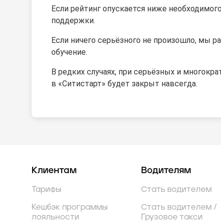
Если рейтинг опускается ниже необходимого
поддержки.
Если ничего серьёзного не произошло, мы 
обучение.
В редких случаях, при серьёзных и многокра
в «Ситистарт» будет закрыт навсегда.
Клиентам
Водителям
Тарифы
Стать водителем
Кешбэк программы
Стать водителем /
лояльности
Грузовое такси