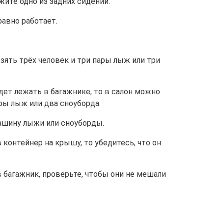
жите одно из задних сидений.
равно работает.
взять трёх человек и три пары лыж или три
дет лежать в багажнике, то в салон можно
ры лыж или два сноуборда.
ашину лыжи или сноуборды.
контейнер на крышу, то убедитесь, что он
 багажник, проверьте, чтобы они не мешали