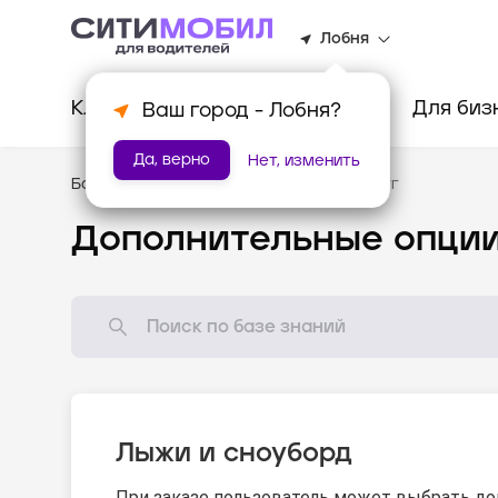
Лобня
Клиентам
Водителям
Для биз
Ваш город -
Лобня
?
Да, верно
Нет, изменить
База знаний
/
Стандарты оказания услуг
Дополнительные опци
Лыжи и сноуборд
При заказе пользователь может выбрать до