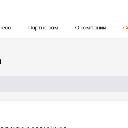
неса
Партнерам
О компании
С
и
полнительные опции: «Лыжи и