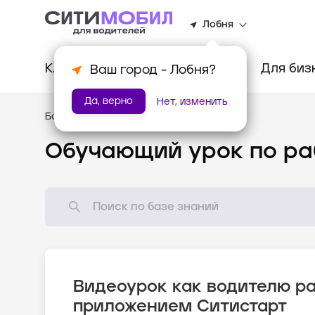
Лобня
Клиентам
Водителям
Для биз
Ваш город -
Лобня
?
Да, верно
Нет, изменить
База знаний
/
Видеоуроки
Обучающий урок по ра
Видеоурок как водителю ра
приложением Ситистарт