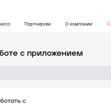
неса
Партнерам
О компании
С
боте с приложением
ботать с