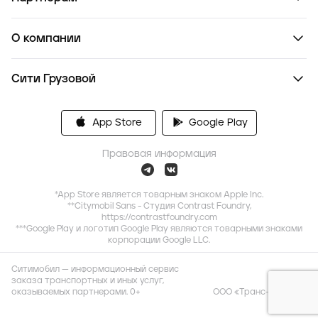
О компании
Сити Грузовой
App Store
Google Play
Правовая информация
*App Store является товарным знаком Apple Inc.
**Citymobil Sans - Студия Contrast Foundry,
https://contrastfoundry.com
***Google Play и логотип Google Play являются товарными знаками
корпорации Google LLC.
Ситимобил — информационный сервис
заказа транспортных и иных услуг,
оказываемых партнерами. 0+
ООО «Транс-Миссия»