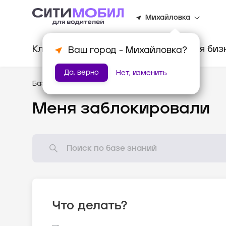
Михайловка
Клиентам
Водителям
Для биз
Ваш город -
Михайловка
?
Да, верно
Нет, изменить
База знаний
/
Популярные вопросы
Меня заблокировали
Что делать?