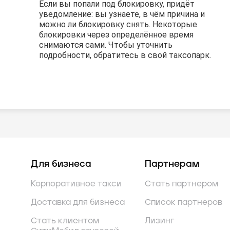
Если вы попали под блокировку, придёт
Если вы попали под блокировку, придёт
Если вы попали под блокировку, придёт
уведомление: вы узнаете, в чём причина и
уведомление: вы узнаете, в чём причина и
уведомление: вы узнаете, в чём причина и
можно ли блокировку снять. Некоторые
можно ли блокировку снять. Некоторые
можно ли блокировку снять. Некоторые
блокировки через определённое время
блокировки через определённое время
блокировки через определённое время
снимаются сами. Чтобы уточнить
снимаются сами. Чтобы уточнить
снимаются сами. Чтобы уточнить
подробности, обратитесь в свой таксопарк.
подробности, обратитесь в свой таксопарк.
подробности, обратитесь в свой таксопарк.
Для бизнеса
Партнерам
Корпоративное такси
Стать партнером
Доставка для бизнеса
Список партнеров
Стать клиентом
Лизинг