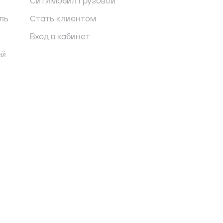
СитиМобил грузовой
ль
Стать клиентом
Вход в кабинет
ей