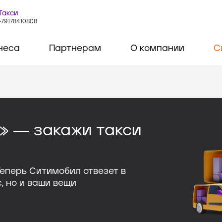
Такси
+79178410808
неса
Партнерам
О компании
С
» ― закажи такси
Теперь Ситимобил отвезет в
, но и ваши вещи