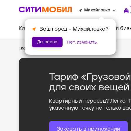
Михайловка
Клиентам
Водителям
Для биз
Ваш город -
Михайловка
?
Да, верно
Нет, изменить
Главная
/
Тариф «Грузовой»
Тариф «Грузовой
для своих вещей
Квартирный переезд? Легко! 
указанную точку не только вас
Заказать в приложении