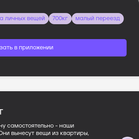
а личных вещей
700кг
малый переезд
зать в приложении
т
ну самостоятельно - наши
 Они вынесут вещи из квартиры,