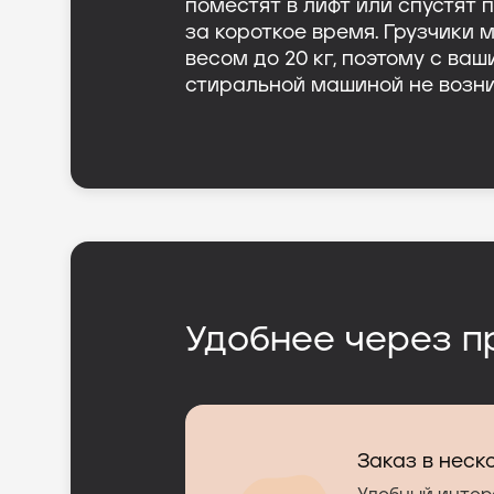
поместят в лифт или спустят 
за короткое время. Грузчики 
весом до 20 кг, поэтому с ва
стиральной машиной не возни
Удобнее через п
Заказ в неск
Заказ в неск
Цена сразу н
Легкий выбор
Цена сразу н