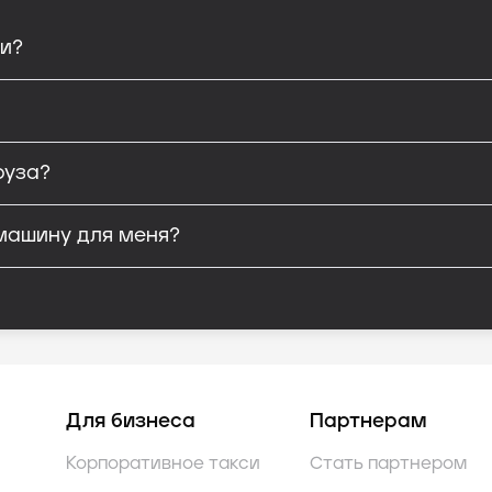
си?
руза?
машину для меня?
Для бизнеса
Партнерам
Корпоративное такси
Стать партнером