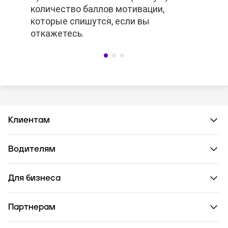
количество баллов мотивации,
количество баллов мотивации,
которые спишутся, если вы
которые спишутся, если вы
откажетесь.
откажетесь.
Клиентам
Водителям
Для бизнеса
Партнерам