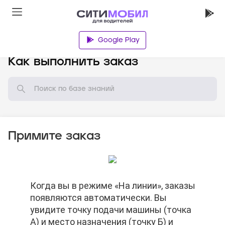
Google Play
База знаний
Как выполнить заказ
Примите заказ
Нажмите на кнопку «Маршрут» и
Когда вы в режиме «На линии», заказы
Нажмите на кнопку «Маршрут» и
Когда вы в режиме «На линии», заказы
Нажмите на кнопку «Принять заказ»
выберите ваш любимый навигатор.
появляются автоматически. Вы
выберите ваш любимый навигатор.
появляются автоматически. Вы
увидите точку подачи машины (точка
увидите точку подачи машины (точка
А) и место назначения (точку Б) и
А) и место назначения (точку Б) и