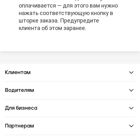
оплачивается — для этого вам нужно
оплачивается — для этого вам нужно
оплачивается — для этого вам нужно
нажать соответствующую кнопку в
нажать соответствующую кнопку в
нажать соответствующую кнопку в
шторке заказа. Предупредите
шторке заказа. Предупредите
шторке заказа. Предупредите
клиента об этом заранее.
клиента об этом заранее.
клиента об этом заранее.
Клиентам
Водителям
Для бизнеса
Партнерам