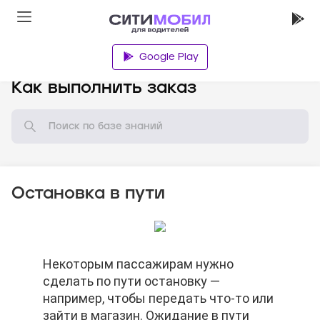
Google Play
База знаний
Как выполнить заказ
Остановка в пути
Некоторым пассажирам нужно
Некоторым пассажирам нужно
Некоторым пассажирам нужно
сделать по пути остановку —
сделать по пути остановку —
сделать по пути остановку —
например, чтобы передать что-то или
например, чтобы передать что-то или
например, чтобы передать что-то или
зайти в магазин. Ожидание в пути
зайти в магазин. Ожидание в пути
зайти в магазин. Ожидание в пути