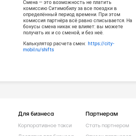
Смена — это возможность не платить
Смена — это возможность не платить
Смена — это возможность не платить
комиссию Ситимобилу за все поездки в
комиссию Ситимобилу за все поездки в
комиссию Ситимобилу за все поездки в
определённый период времени. При этом
определённый период времени. При этом
определённый период времени. При этом
комиссия партнёра всё равно списывается. На
комиссия партнёра всё равно списывается. На
комиссия партнёра всё равно списывается. На
бонусы смена никак не влияет: вы можете
бонусы смена никак не влияет: вы можете
бонусы смена никак не влияет: вы можете
получать их и со сменой, и без неё.
получать их и со сменой, и без неё.
получать их и со сменой, и без неё.
Калькулятор расчета смен:
Калькулятор расчета смен:
Калькулятор расчета смен:
https://city-
https://city-
https://city-
mobil.ru/shifts
mobil.ru/shifts
mobil.ru/shifts
Для бизнеса
Партнерам
Корпоративное такси
Стать партнером