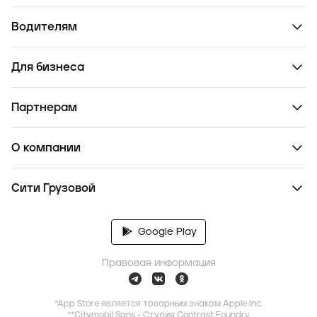
Водителям
Для бизнеса
Партнерам
О компании
Сити Грузовой
Google Play
Правовая информация
*App Store является товарным знаком Apple Inc.
**Citymobil Sans - Студия Contrast Foundry,