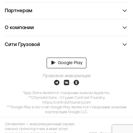
Партнерам
О компании
Сити Грузовой
Google Play
Правовая информация
*App Store является товарным знаком Apple Inc.
**Citymobil Sans - Студия Contrast Foundry,
https://contrastfoundry.com
***Google Play и логотип Google Play являются товарными знаками
корпорации Google LLC.
Ситимобил — информационный сервис
заказа транспортных и иных услуг,