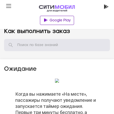
Google Play
База знаний
Как выполнить заказ
Ожидание
По окончании бесплатного времени
Когда вы нажимаете «На месте»,
По окончании бесплатного времени
Когда вы нажимаете «На месте»,
ожидания Вы можете отменить заказ.
пассажиры получают уведомление и
ожидания Вы можете отменить заказ.
пассажиры получают уведомление и
Баллы автораздачи не спишутся.
запускается таймер ожидания.
Баллы автораздачи не спишутся.
запускается таймер ожидания.
Первые три минуты бесплатно, а
Первые три минуты бесплатно, а