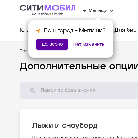
Мытищи
Клиентам
Водителям
Для биз
Ваш город -
Мытищи
?
Да, верно
Нет, изменить
База знаний
/
Стандарты оказания услуг
Дополнительные опци
Лыжи и сноуборд
При заказе пользователь может выбрать до