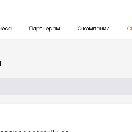
неса
Партнерам
О компании
С
и
полнительные опции: «Лыжи и