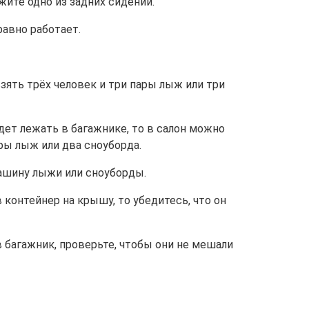
жите одно из задних сидений.
равно работает.
взять трёх человек и три пары лыж или три
дет лежать в багажнике, то в салон можно
ры лыж или два сноуборда.
ашину лыжи или сноуборды.
контейнер на крышу, то убедитесь, что он
 багажник, проверьте, чтобы они не мешали