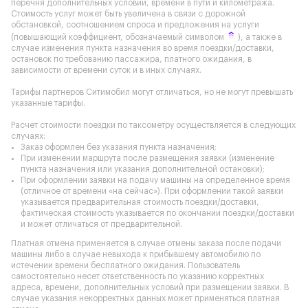
перечня дополнительных условий, времени в пути и километража.
Стоимость услуг может быть увеличена в связи с дорожной
обстановкой, соотношением спроса и предложения на услуги
(повышающий коэффициент, обозначаемый символом
), а также в
случае изменения пункта назначения во время поездки/доставки,
остановок по требованию пассажира, платного ожидания, в
зависимости от времени суток и в иных случаях.
Тарифы партнеров Ситимобил могут отличаться, но не могут превышать
указанные тарифы.
Расчет стоимости поездки по таксометру осуществляется в следующих
случаях:
Заказ оформлен без указания пункта назначения;
При изменении маршрута после размещения заявки (изменение
пункта назначения или указания дополнительной остановки);
При оформлении заявки на подачу машины на определенное время
(отличное от времени «на сейчас»). При оформлении такой заявки
указывается предварительная стоимость поездки/доставки,
фактическая стоимость указывается по окончании поездки/доставки
и может отличаться от предварительной.
Платная отмена применяется в случае отмены заказа после подачи
машины либо в случае невыхода к прибывшему автомобилю по
истечении времени бесплатного ожидания. Пользователь
самостоятельно несет ответственность по указанию корректных
адреса, времени, дополнительных условий при размещении заявки. В
случае указания некорректных данных может применяться платная