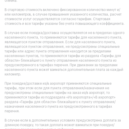
отмена.
В стартовую стоимость включено фиксированное количество минут и/
или километров, в случае превышения указанного количества, расчет
стоимости услуг осуществляется согласно тарифам. Стартовая
стоимость и все тарифы указаны без учета повышающего коэффициента.
В случае если поездка/доставка осуществляется не в пределах одного
населенного пункта, то применяются тарифы для населенного пункта,
являющегося пунктом отправления. Если для населенного пункта,
являющегося пунктом отправления, не предусмотрены специальные
тарифы или адрес пункта отправления находится за пределами
населенных пунктов, то применяются тарифы из раздела «Тарифы для
области» ближайшего к пункту отправления населенного пункта из
предусмотренного в тарифах перечня. При движении за пределами
населенного пункта может взиматься дополнительная плата за каждый
километр.
При поездке/доставке из/в аэропорт применяются специальные
тарифы, при этом если для пункта отправления/назначения не
предусмотрены специальные тарифы на заказ из/в аэропорт, то
применяются тарифы из подраздела «Из аэропорта»/«В аэропорт»
раздела «Тарифы для области» ближайшего к пункту отправления/
назначения населенного пункта из предусмотренного в тарифах
перечня.
В случае если в дополнительных условиях предусмотрена доплата за
длинную поездку, то такая доплата может взиматься при поездке/