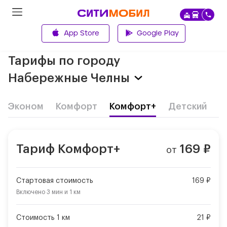
App Store
Google Play
Главная
Тарифы по городу
Набережные Челны
Эконом
Комфорт
Комфорт+
Детский
Д
Тариф
Комфорт+
169
₽
от
Стартовая стоимость
169 ₽
Включено
3 мин
и
1 км
Стоимость 1 км
21 ₽