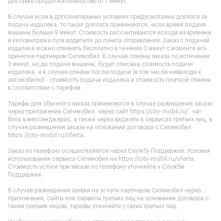
доставке продолжительностью от 7 минут.
В случае если в дополнительных условиях предусмотрена доплата за
подачу издалека, то такая доплата применяется, если время подачи
машины больше 9 минут. Стоимость рассчитывается исходя из времени
и километража пути водителя до пункта отправления. Заказ с подачей
издалека можно отменить бесплатно в течение 3 минут с момента его
принятия партнером Ситимобил. В случае отмены заказа по истечении
3 минут, но до подачи машины, будет списана стоимость подачи
издалека, а в случае отмены после подачи (в том числе невыхода к
автомобилю) - стоимость подачи издалека и стоимость платной отмены
в соответствии с тарифом.
Тарифы для обычного заказа применяются в случае размещения заказа
через приложение Ситимобил, через сайт
https://city-mobil.ru/
, чат-
боты в мессенджерах, а также через виджеты в сервисах третьих лиц, в
случае размещения заказа на основании договора с Ситимобил
https://city-mobil.ru/oferta
.
Заказ по телефону осуществляется через Службу Поддержки. Условия
использования сервиса Ситимобил на
https://city-mobil.ru/oferta
.
Стоимость услуги при заказе по телефону уточняйте у Службы
Поддержки.
В случае размещения заявки на услуги партнеров Ситимобил через
приложения, сайты или сервисы третьих лиц на основании договора с
таким третьим лицом, тарифы уточняйте у таких третьих лиц.