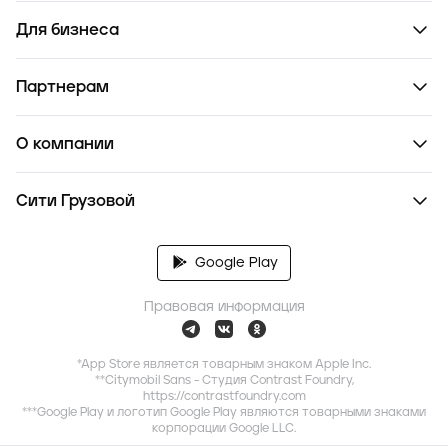
Для бизнеса
Партнерам
О компании
Сити Грузовой
Google Play
Правовая информация
*App Store является товарным знаком Apple Inc.
**Citymobil Sans - Студия Contrast Foundry,
https://contrastfoundry.com
***Google Play и логотип Google Play являются товарными знаками
корпорации Google LLC.