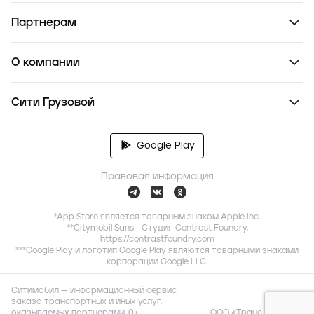
Партнерам
О компании
Сити Грузовой
Google Play
Правовая информация
*App Store является товарным знаком Apple Inc.
**Citymobil Sans - Студия Contrast Foundry,
https://contrastfoundry.com
***Google Play и логотип Google Play являются товарными знаками
корпорации Google LLC.
Ситимобил — информационный сервис
заказа транспортных и иных услуг,
оказываемых партнерами. 0+
ООО «Транс-Миссия»