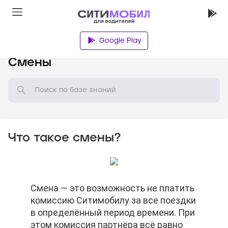
Google Play
База знаний
Смены
Что такое смены?
Смена — это возможность не платить
Смена — это возможность не платить
Смена — это возможность не платить
комиссию Ситимобилу за все поездки
комиссию Ситимобилу за все поездки
комиссию Ситимобилу за все поездки
в определённый период времени. При
в определённый период времени. При
в определённый период времени. При
этом комиссия партнёра всё равно
этом комиссия партнёра всё равно
этом комиссия партнёра всё равно