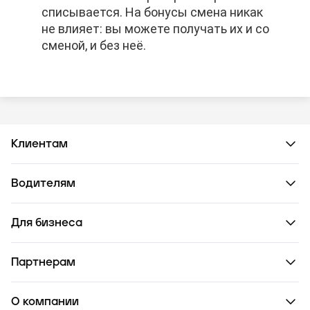
списывается. На бонусы смена никак
списывается. На бонусы смена никак
списывается. На бонусы смена никак
не влияет: вы можете получать их и со
не влияет: вы можете получать их и со
не влияет: вы можете получать их и со
сменой, и без неё.
сменой, и без неё.
сменой, и без неё.
Клиентам
Водителям
Для бизнеса
Партнерам
О компании