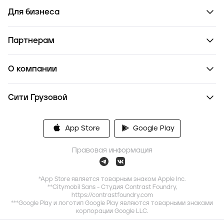
Для бизнеса
Партнерам
О компании
Сити Грузовой
App Store
Google Play
Правовая информация
*App Store является товарным знаком Apple Inc.
**Citymobil Sans - Студия Contrast Foundry,
https://contrastfoundry.com
***Google Play и логотип Google Play являются товарными знаками
корпорации Google LLC.