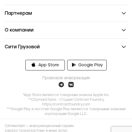
Партнерам
О компании
Сити Грузовой
App Store
Google Play
Правовая информация
*App Store является товарным знаком Apple Inc.
**Citymobil Sans - Студия Contrast Foundry,
https://contrastfoundry.com
***Google Play и логотип Google Play являются товарными знаками
корпорации Google LLC.
Ситимобил — информационный сервис
заказа транспортных и иных услуг,