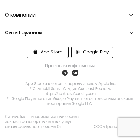
О компании
Сити Грузовой
App Store
Google Play
Правовая информация
*App Store является товарным знаком Apple Inc.
**Citymobil Sans - Студия Contrast Foundry,
https://contrastfoundry.com
***Google Play и логотип Google Play являются товарными знаками
корпорации Google LLC.
Ситимобил — информационный сервис
заказа транспортных и иных услуг,
оказываемых партнерами. 0+
ООО «Транс-Миссия»