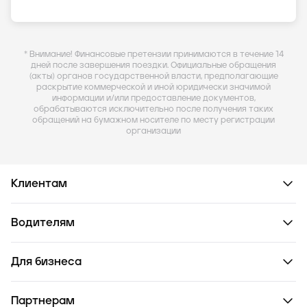
* Внимание! Финансовые претензии принимаются в течение 14
дней после завершения поездки. Официальные обращения
(акты) органов государственной власти, предполагающие
раскрытие коммерческой и иной юридически значимой
информации и/или предоставление документов,
обрабатываются исключительно после получения таких
обращений на бумажном носителе по месту регистрации
организации
Клиентам
Водителям
Для бизнеса
Партнерам