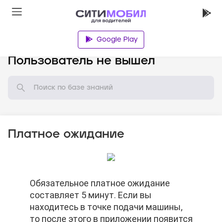
Google Play
База знаний
Пользователь не вышел
Платное ожидание
Обязательное платное ожидание
Обязательное платное ожидание
Обязательное платное ожидание
составляет 5 минут. Если вы
составляет 5 минут. Если вы
составляет 5 минут. Если вы
находитесь в точке подачи машины,
находитесь в точке подачи машины,
находитесь в точке подачи машины,
то после этого в приложении появится
то после этого в приложении появится
то после этого в приложении появится