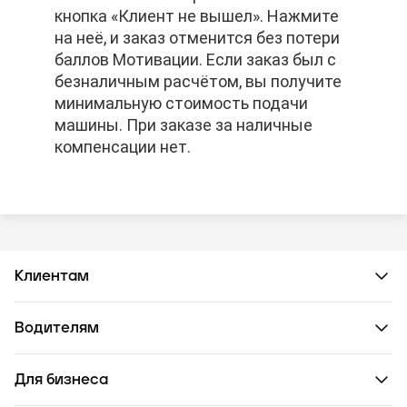
кнопка «Клиент не вышел». Нажмите
кнопка «Клиент не вышел». Нажмите
кнопка «Клиент не вышел». Нажмите
на неё, и заказ отменится без потери
на неё, и заказ отменится без потери
на неё, и заказ отменится без потери
баллов Мотивации. Если заказ был с
баллов Мотивации. Если заказ был с
баллов Мотивации. Если заказ был с
безналичным расчётом, вы получите
безналичным расчётом, вы получите
безналичным расчётом, вы получите
минимальную стоимость подачи
минимальную стоимость подачи
минимальную стоимость подачи
машины. При заказе за наличные
машины. При заказе за наличные
машины. При заказе за наличные
компенсации нет.
компенсации нет.
компенсации нет.
Клиентам
Водителям
Для бизнеса