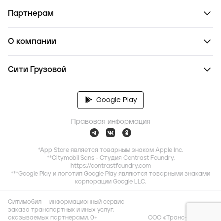
Партнерам
О компании
Сити Грузовой
Google Play
Правовая информация
*App Store является товарным знаком Apple Inc.
**Citymobil Sans - Студия Contrast Foundry,
https://contrastfoundry.com
***Google Play и логотип Google Play являются товарными знаками
корпорации Google LLC.
Ситимобил — информационный сервис
заказа транспортных и иных услуг,
оказываемых партнерами. 0+
ООО «Транс-Миссия»