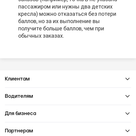
пассажиром или нужны два детских
пассажиром или нужны два детских
пассажиром или нужны два детских
кресла) можно отказаться без потери
кресла) можно отказаться без потери
кресла) можно отказаться без потери
баллов, но за их выполнение вы
баллов, но за их выполнение вы
баллов, но за их выполнение вы
получите больше баллов, чем при
получите больше баллов, чем при
получите больше баллов, чем при
обычных заказах.
обычных заказах.
обычных заказах.
Клиентам
Водителям
Для бизнеса
Партнерам