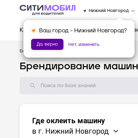
Нижний Новгород
Клиентам
Водителям
Для биз
Ваш город -
Нижний Новгород
?
Да, верно
Нет, изменить
База знаний
/
Мотивация
Брендирование маши
Где оклеить машину
в г. Нижний Новгород