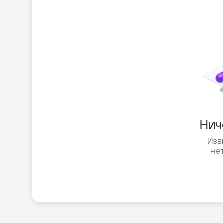
Нич
Изв
не