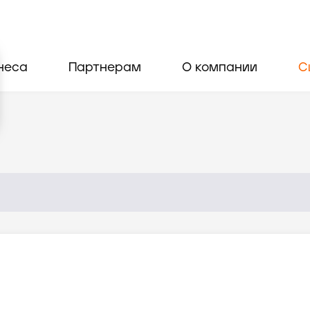
неса
Партнерам
О компании
С
н