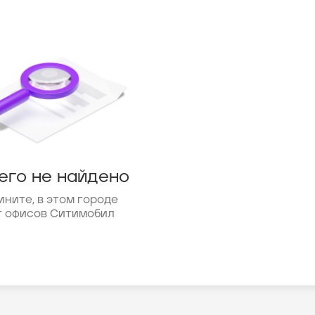
его не найдено
ините, в этом городе
т офисов Ситимобил