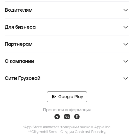
Водителям
Для бизнеса
Партнерам
О компании
Сити Грузовой
Google Play
Правовая информация
*App Store является товарным знаком Apple Inc.
**Citymobil Sans - Студия Contrast Foundry,