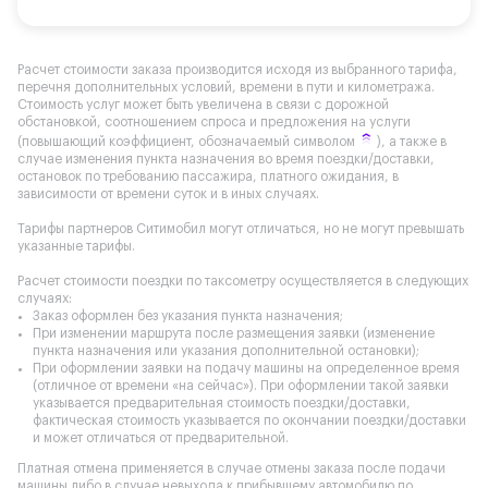
Расчет стоимости заказа производится исходя из выбранного тарифа,
перечня дополнительных условий, времени в пути и километража.
Стоимость услуг может быть увеличена в связи с дорожной
обстановкой, соотношением спроса и предложения на услуги
(повышающий коэффициент, обозначаемый символом
), а также в
случае изменения пункта назначения во время поездки/доставки,
остановок по требованию пассажира, платного ожидания, в
зависимости от времени суток и в иных случаях.
Тарифы партнеров Ситимобил могут отличаться, но не могут превышать
указанные тарифы.
Расчет стоимости поездки по таксометру осуществляется в следующих
случаях:
Заказ оформлен без указания пункта назначения;
При изменении маршрута после размещения заявки (изменение
пункта назначения или указания дополнительной остановки);
При оформлении заявки на подачу машины на определенное время
(отличное от времени «на сейчас»). При оформлении такой заявки
указывается предварительная стоимость поездки/доставки,
фактическая стоимость указывается по окончании поездки/доставки
и может отличаться от предварительной.
Платная отмена применяется в случае отмены заказа после подачи
машины либо в случае невыхода к прибывшему автомобилю по