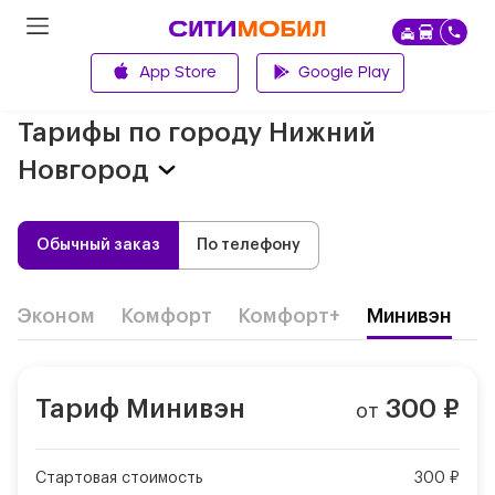
App Store
Google Play
Главная
Тарифы по городу
Нижний
Новгород
Обычный заказ
По телефону
Эконом
Комфорт
Комфорт+
Минивэн
Д
Тариф
Минивэн
300
₽
от
Стартовая стоимость
300 ₽