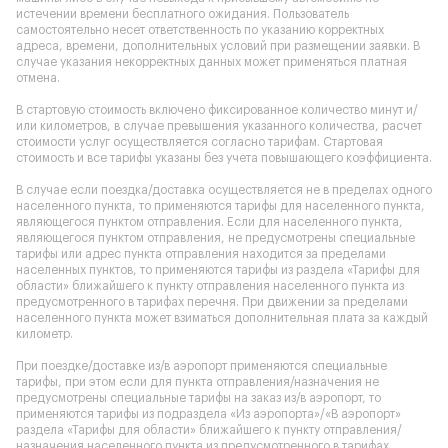
истечении времени бесплатного ожидания. Пользователь
самостоятельно несет ответственность по указанию корректных
адреса, времени, дополнительных условий при размещении заявки. В
случае указания некорректных данных может применяться платная
отмена.
В стартовую стоимость включено фиксированное количество минут и/
или километров, в случае превышения указанного количества, расчет
стоимости услуг осуществляется согласно тарифам. Стартовая
стоимость и все тарифы указаны без учета повышающего коэффициента.
В случае если поездка/доставка осуществляется не в пределах одного
населенного пункта, то применяются тарифы для населенного пункта,
являющегося пунктом отправления. Если для населенного пункта,
являющегося пунктом отправления, не предусмотрены специальные
тарифы или адрес пункта отправления находится за пределами
населенных пунктов, то применяются тарифы из раздела «Тарифы для
области» ближайшего к пункту отправления населенного пункта из
предусмотренного в тарифах перечня. При движении за пределами
населенного пункта может взиматься дополнительная плата за каждый
километр.
При поездке/доставке из/в аэропорт применяются специальные
тарифы, при этом если для пункта отправления/назначения не
предусмотрены специальные тарифы на заказ из/в аэропорт, то
применяются тарифы из подраздела «Из аэропорта»/«В аэропорт»
раздела «Тарифы для области» ближайшего к пункту отправления/
назначения населенного пункта из предусмотренного в тарифах