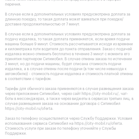
перечня.
В случае если в дополнительных условиях предусмотрена доплата за
длинную поездку, то такая доплата может взиматься при поездке/
доставке продолжительностью от 7 минут.
В случае если в дополнительных условиях предусмотрена доплата за
подачу издалека, то такая доплата применяется, если время подачи
машины больше 9 минут. Стоимость рассчитывается исходя из времени
и километража пути водителя до пункта отправления. Заказ с подачей
издалека можно отменить бесплатно в течение 3 минут с момента его
принятия партнером Ситимобил. В случае отмены заказа по истечении
3 минут, но до подачи машины, будет списана стоимость подачи
издалека, а в случае отмены после подачи (в том числе невыхода к
автомобилю) - стоимость подачи издалека и стоимость платной отмены
в соответствии с тарифом.
Тарифы для обычного заказа применяются в случае размещения заказа
через приложение Ситимобил, через сайт
https://city-mobil.ru/
, чат-
боты в мессенджерах, а также через виджеты в сервисах третьих лиц, в
случае размещения заказа на основании договора с Ситимобил
https://city-mobil.ru/oferta
.
Заказ по телефону осуществляется через Службу Поддержки. Условия
использования сервиса Ситимобил на
https://city-mobil.ru/oferta
.
Стоимость услуги при заказе по телефону уточняйте у Службы
Поддержки.