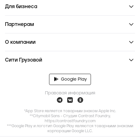
Для бизнеса
Партнерам
О компании
Сити Грузовой
Google Play
Правовая информация
*App Store является товарным знаком Apple Inc.
**Citymobil Sans - Студия Contrast Foundry,
https://contrastfoundry.com
***Google Play и логотип Google Play являются товарными знаками
корпорации Google LLC.