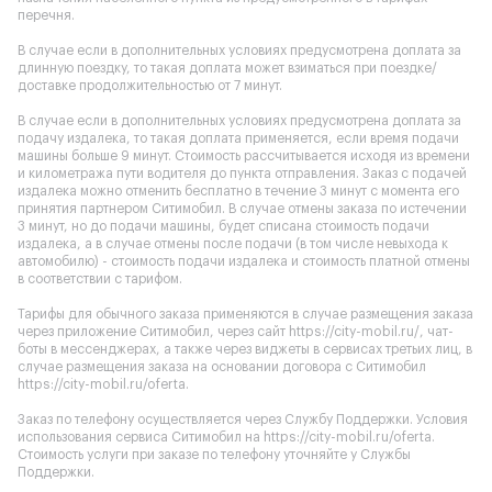
перечня.
В случае если в дополнительных условиях предусмотрена доплата за
длинную поездку, то такая доплата может взиматься при поездке/
доставке продолжительностью от 7 минут.
В случае если в дополнительных условиях предусмотрена доплата за
подачу издалека, то такая доплата применяется, если время подачи
машины больше 9 минут. Стоимость рассчитывается исходя из времени
и километража пути водителя до пункта отправления. Заказ с подачей
издалека можно отменить бесплатно в течение 3 минут с момента его
принятия партнером Ситимобил. В случае отмены заказа по истечении
3 минут, но до подачи машины, будет списана стоимость подачи
издалека, а в случае отмены после подачи (в том числе невыхода к
автомобилю) - стоимость подачи издалека и стоимость платной отмены
в соответствии с тарифом.
Тарифы для обычного заказа применяются в случае размещения заказа
через приложение Ситимобил, через сайт
https://city-mobil.ru/
, чат-
боты в мессенджерах, а также через виджеты в сервисах третьих лиц, в
случае размещения заказа на основании договора с Ситимобил
https://city-mobil.ru/oferta
.
Заказ по телефону осуществляется через Службу Поддержки. Условия
использования сервиса Ситимобил на
https://city-mobil.ru/oferta
.
Стоимость услуги при заказе по телефону уточняйте у Службы
Поддержки.