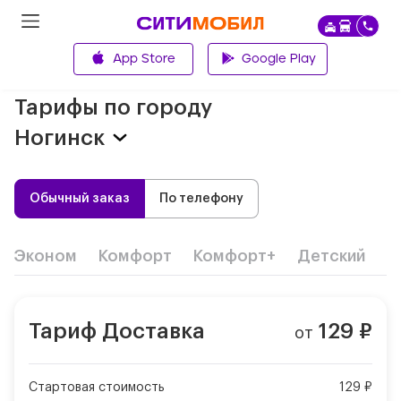
App Store
Google Play
Главная
Тарифы по городу
Ногинск
Обычный заказ
По телефону
Эконом
Комфорт
Комфорт+
Детский
Д
Тариф
Доставка
129
₽
от
Стартовая стоимость
129 ₽