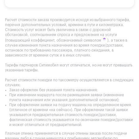
Расчет стоимости заказа производится исходя из выбранного тарифа,
перечня дополнительных условий, времени в пути и километража.
Стоимость услуг может быть увеличена в связи с дорожной
обстановкой, соотношением спроса и предложения на услуги
(повышающий коэффициент, обозначаемый символом
), а также в
случае изменения пункта назначения во время поездки/доставки,
остановок по требованию пассажира, платного ожидания, в
зависимости от времени суток и в иных случаях.
Тарифы партнеров Ситимобил могут отличаться, но не могут превышать
указанные тарифы.
Расчет стоимости поездки по таксометру осуществляется в следующих
случаях:
Заказ оформлен без указания пункта назначения;
При изменении маршрута после размещения заявки (изменение
пункта назначения или указания дополнительной остановки);
При оформлении заявки на подачу машины на определенное время
(отличное от времени «на сейчас»). При оформлении такой заявки
указывается предварительная стоимость поездки/доставки,
фактическая стоимость указывается по окончании поездки/доставки
и может отличаться от предварительной.
Платная отмена применяется в случае отмены заказа после подачи
машины либо в случае невыхода к прибывшему автомобилю по