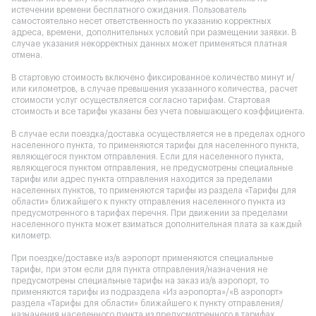
истечении времени бесплатного ожидания. Пользователь
самостоятельно несет ответственность по указанию корректных
адреса, времени, дополнительных условий при размещении заявки. В
случае указания некорректных данных может применяться платная
отмена.
В стартовую стоимость включено фиксированное количество минут и/
или километров, в случае превышения указанного количества, расчет
стоимости услуг осуществляется согласно тарифам. Стартовая
стоимость и все тарифы указаны без учета повышающего коэффициента.
В случае если поездка/доставка осуществляется не в пределах одного
населенного пункта, то применяются тарифы для населенного пункта,
являющегося пунктом отправления. Если для населенного пункта,
являющегося пунктом отправления, не предусмотрены специальные
тарифы или адрес пункта отправления находится за пределами
населенных пунктов, то применяются тарифы из раздела «Тарифы для
области» ближайшего к пункту отправления населенного пункта из
предусмотренного в тарифах перечня. При движении за пределами
населенного пункта может взиматься дополнительная плата за каждый
километр.
При поездке/доставке из/в аэропорт применяются специальные
тарифы, при этом если для пункта отправления/назначения не
предусмотрены специальные тарифы на заказ из/в аэропорт, то
применяются тарифы из подраздела «Из аэропорта»/«В аэропорт»
раздела «Тарифы для области» ближайшего к пункту отправления/
назначения населенного пункта из предусмотренного в тарифах