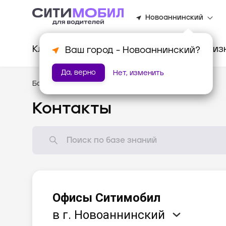
Новоаннинский
Клиентам
Водителям
Для биз
Ваш город -
Новоаннинский
?
Да, верно
Нет, изменить
База знаний
/
Помощь
Контакты
Офисы Ситимобил
в г. Новоаннинский