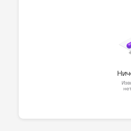
Нич
Изв
не