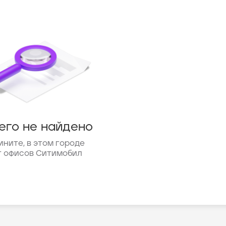
его не найдено
ините, в этом городе
т офисов Ситимобил