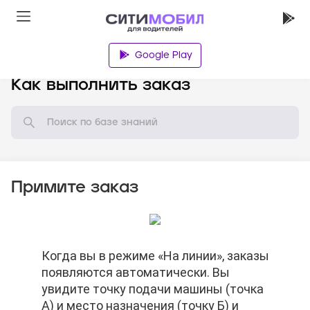
Google Play
База знаний
Как выполнить заказ
Примите заказ
Нажмите на кнопку «Маршрут» и
Когда вы в режиме «На линии», заказы
Нажмите на кнопку «Маршрут» и
Когда вы в режиме «На линии», заказы
Нажмите на кнопку «Принять заказ»
выберите ваш любимый навигатор.
появляются автоматически. Вы
выберите ваш любимый навигатор.
появляются автоматически. Вы
увидите точку подачи машины (точка
увидите точку подачи машины (точка
А) и место назначения (точку Б) и
А) и место назначения (точку Б) и