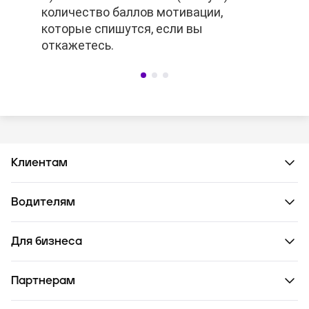
количество баллов мотивации,
количество баллов мотивации,
которые спишутся, если вы
которые спишутся, если вы
откажетесь.
откажетесь.
Клиентам
Водителям
Для бизнеса
Партнерам