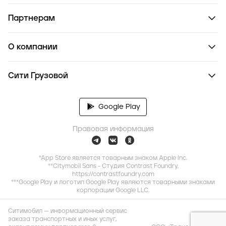
Партнерам
О компании
Сити Грузовой
Google Play
Правовая информация
*App Store является товарным знаком Apple Inc.
**Citymobil Sans - Студия Contrast Foundry,
https://contrastfoundry.com
***Google Play и логотип Google Play являются товарными знаками
корпорации Google LLC.
Ситимобил — информационный сервис
заказа транспортных и иных услуг,