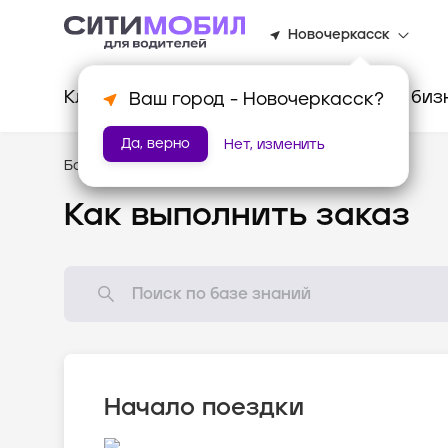
Новочеркасск
Клиентам
Водителям
Для биз
Ваш город -
Новочеркасск
?
Да, верно
Нет, изменить
База знаний
/
Как всё устроено?
Как выполнить заказ
Начало поездки