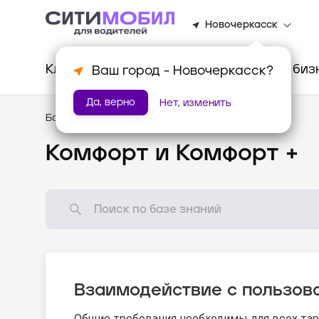
Новочеркасск
Клиентам
Водителям
Для биз
Ваш город -
Новочеркасск
?
Да, верно
Нет, изменить
База знаний
/
Стандарты оказания услуг
Комфорт и Комфорт +
Взаимодействие с пользов
Общие требования необходимы для всех та