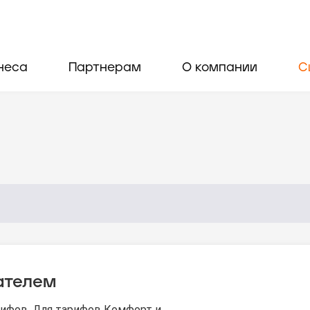
неса
Партнерам
О компании
С
ателем
рифов. Для тарифов Комфорт и