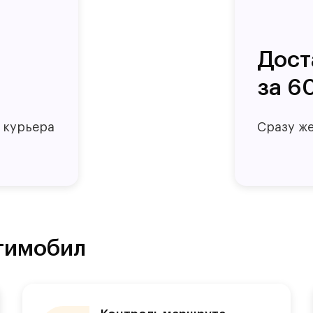
Дост
за 6
 курьера
Сразу же
тимобил