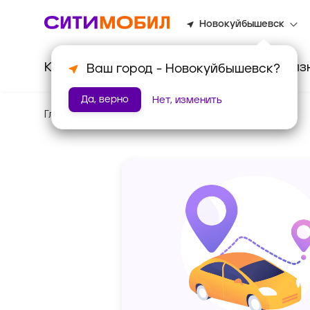
Новокуйбышевск
Клиентам
Водителям
Для биз
Ваш город -
Новокуйбышевск
?
Да, верно
Нет, изменить
Главная
/
Доставка для бизнеса