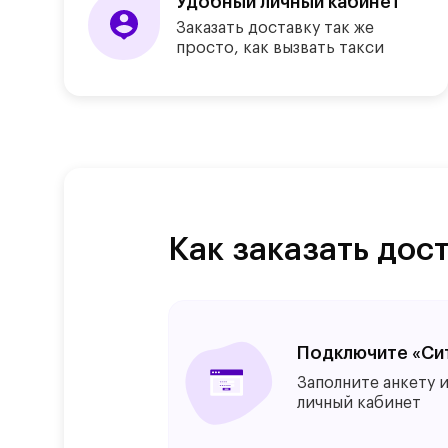
Удобный личный кабинет
Заказать доставку так же
просто, как
вызвать такси
Как заказать дос
Заказывайте до
Подключите «Си
Пополните счет
Заказывайте до
Подключите «Си
Готово! Сразу же з
Заполните анкету и
Привяжите банковс
Готово! Сразу же з
Заполните анкету и
подачей машины за
личный кабинет
счет для оплаты
подачей машины за
личный кабинет