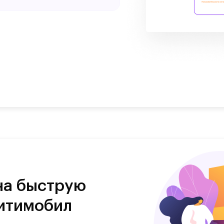
на быструю
Ситимобил