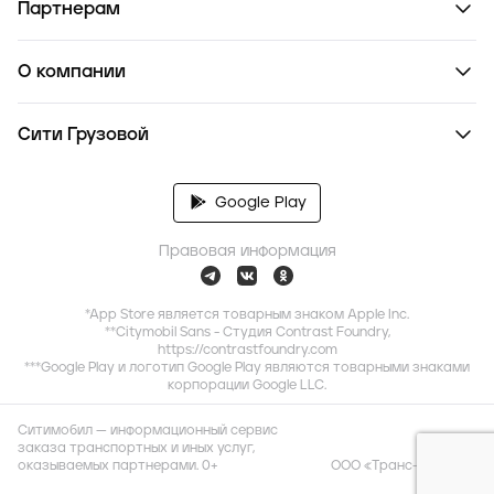
Партнерам
О компании
Сити Грузовой
Google Play
Правовая информация
*App Store является товарным знаком Apple Inc.
**Citymobil Sans - Студия Contrast Foundry,
https://contrastfoundry.com
***Google Play и логотип Google Play являются товарными знаками
корпорации Google LLC.
Ситимобил — информационный сервис
заказа транспортных и иных услуг,
оказываемых партнерами. 0+
ООО «Транс-Миссия»