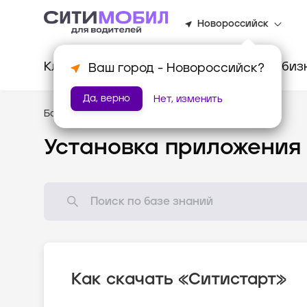
Новороссийск
Клиентам
Водителям
Для биз
Ваш город -
Новороссийск
?
Да, верно
Нет, изменить
База знаний
/
Популярные вопросы
Установка приложения
Как скачать «Ситистарт»