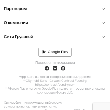
Партнерам
О компании
Сити Грузовой
Google Play
Правовая информация
*App Store является товарным знаком Apple Inc.
**Citymobil Sans - Студия Contrast Foundry,
https://contrastfoundry.com
***Google Play и логотип Google Play являются товарными знаками
корпорации Google LLC.
Ситимобил — информационный сервис
заказа транспортных и иных услуг,