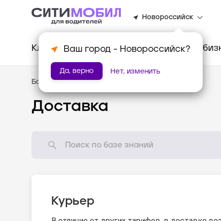
Новороссийск
Клиентам
Водителям
Для биз
Ваш город -
Новороссийск
?
Да, верно
Нет, изменить
База знаний
/
Стандарты оказания услуг
Доставка
Курьер
В отличие от других тарифов, в доставке во