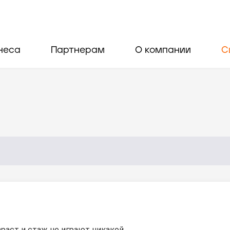
неса
Партнерам
О компании
С
зраст и стаж не играют никакой