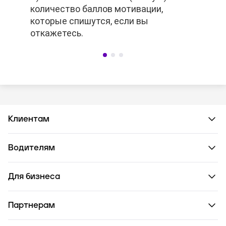
количество баллов мотивации,
количество баллов мотивации,
которые спишутся, если вы
которые спишутся, если вы
откажетесь.
откажетесь.
Клиентам
Водителям
Для бизнеса
Партнерам