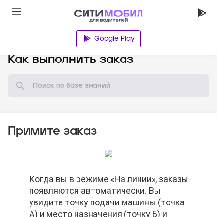
Google Play
База знаний
Как выполнить заказ
Примите заказ
Нажмите на кнопку «Маршрут» и
Когда вы в режиме «На линии», заказы
Нажмите на кнопку «Маршрут» и
Когда вы в режиме «На линии», заказы
Нажмите на кнопку «Принять заказ»
выберите ваш любимый навигатор.
появляются автоматически. Вы
выберите ваш любимый навигатор.
появляются автоматически. Вы
увидите точку подачи машины (точка
увидите точку подачи машины (точка
А) и место назначения (точку Б) и
А) и место назначения (точку Б) и