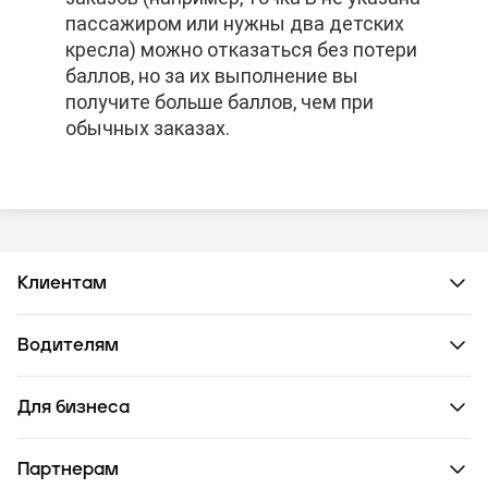
пассажиром или нужны два детских
пассажиром или нужны два детских
пассажиром или нужны два детских
кресла) можно отказаться без потери
кресла) можно отказаться без потери
кресла) можно отказаться без потери
баллов, но за их выполнение вы
баллов, но за их выполнение вы
баллов, но за их выполнение вы
получите больше баллов, чем при
получите больше баллов, чем при
получите больше баллов, чем при
обычных заказах.
обычных заказах.
обычных заказах.
Клиентам
Водителям
Для бизнеса
Партнерам