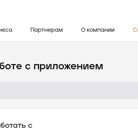
неса
Партнерам
О компании
С
боте с приложением
ботать с