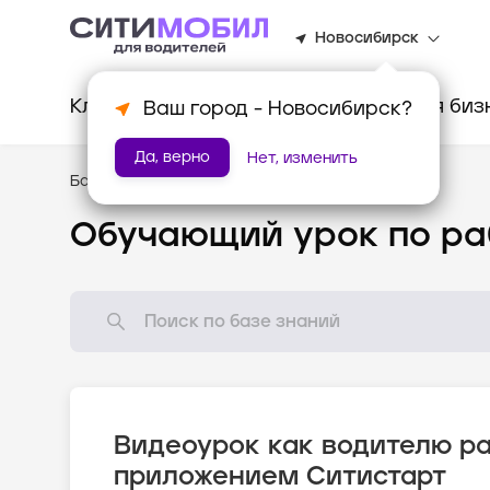
Новосибирск
Клиентам
Водителям
Для биз
Ваш город -
Новосибирск
?
Да, верно
Нет, изменить
База знаний
/
Видеоуроки
Обучающий урок по ра
Видеоурок как водителю ра
приложением Ситистарт