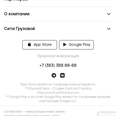
О компании
Сити Грузовой
App Store
Google Play
Правовая информация
+7 (383) 388 88-88
*App Store является товарным знаком Apple Inc.
**Citymobil Sans - Студия Contrast Foundry,
https://contrastfoundry.com
***Google Play и логотип Google Play являются товарными знаками
корпорации Google LLC.
Ситимобил — информационный сервис
заказа транспортных и иных услуг,